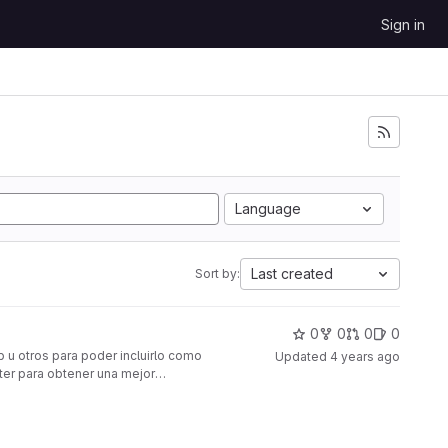
Sign in
Language
Last created
Sort by:
0
0
0
0
b u otros para poder incluirlo como
Updated
4 years ago
ter para obtener una mejor