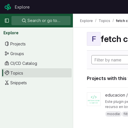
Skip to content
Explore
GitLab
Primary navigation
Search or go to…
Explore
Topics
fetch 
Explore
fetch 
F
Projects
Groups
CI/CD Catalog
Topics
Projects with this
Snippets
View filter_fetchcode
educacion 
Este plugin p
recurso en lo
experiencia
moodle
fil