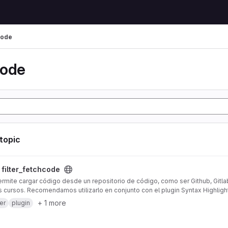
code
code
 topic
 project
/
filter_fetchcode
ermite cargar código desde un repositorio de código, como ser Github, Gitla
s cursos. Recomendamos utilizarlo en conjunto con el plugin Syntax Highligh
+ 1 more
ter
plugin