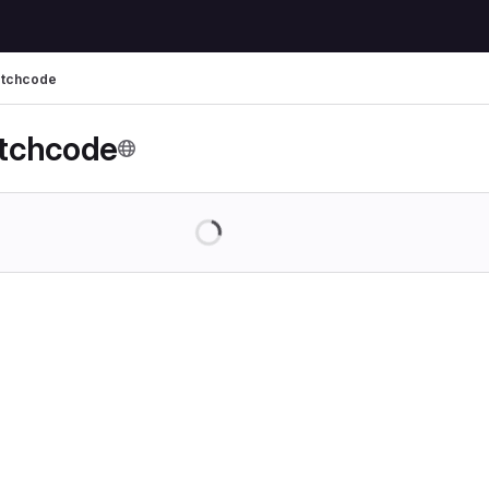
fetchcode
fetchcode
Loading