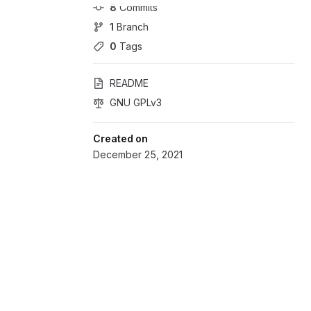
8
 Commits
1
 Branch
0
 Tags
README
GNU GPLv3
Created on
December 25, 2021