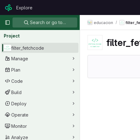
Skip to content
Explore
GitLab
Primary navigation
Search or go to…
educacion
filter_
Project
filter_
filter_fetchcode
Manage
Plan
Code
Build
Deploy
Operate
Monitor
Analyze